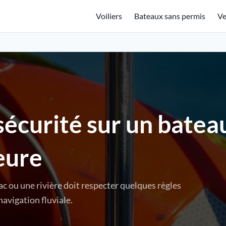
Voiliers
Bateaux sans permis
Ve
sécurité sur un batea
eure
c ou une rivière doit respecter quelques règles
avigation fluviale.