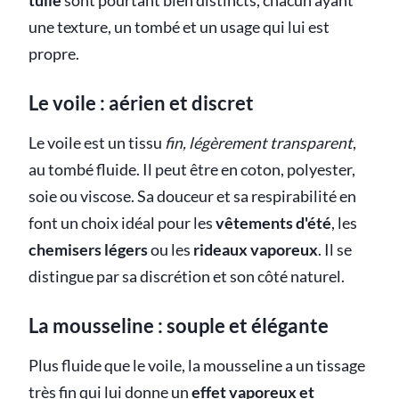
tulle
sont pourtant bien distincts, chacun ayant
une texture, un tombé et un usage qui lui est
propre.
Le voile : aérien et discret
Le voile est un tissu
fin, légèrement transparent
,
au tombé fluide. Il peut être en coton, polyester,
soie ou viscose. Sa douceur et sa respirabilité en
font un choix idéal pour les
vêtements d'été
, les
chemisers légers
ou les
rideaux vaporeux
. Il se
distingue par sa discrétion et son côté naturel.
La mousseline : souple et élégante
Plus fluide que le voile, la mousseline a un tissage
très fin qui lui donne un
effet vaporeux et