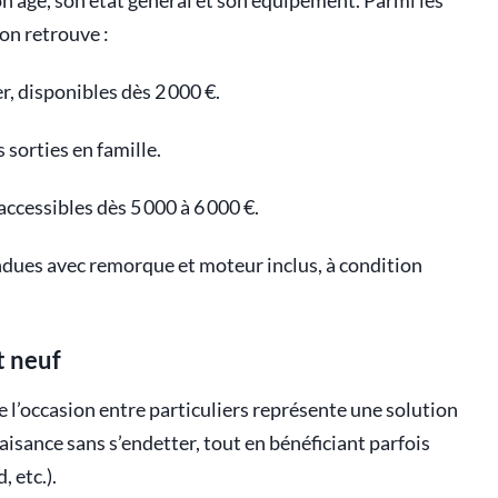
son âge, son état général et son équipement. Parmi les
 on retrouve :
er, disponibles dès 2 000 €.
s sorties en famille.
accessibles dès 5 000 à 6 000 €.
endues avec remorque et moteur inclus, à condition
t neuf
e l’occasion entre particuliers représente une solution
plaisance sans s’endetter, tout en bénéficiant parfois
 etc.).