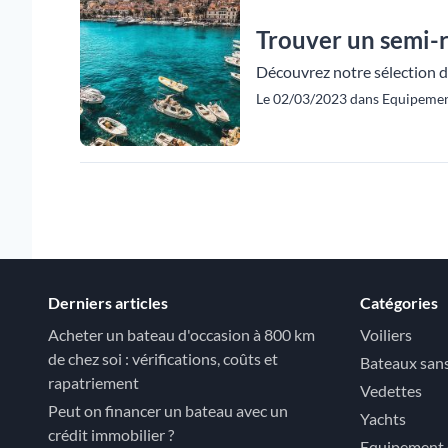
Trouver un semi-r
Découvrez notre sélection de
Le 02/03/2023 dans Equipement 
Derniers articles
Catégories
Acheter un bateau d'occasion à 800 km
Voiliers
de chez soi : vérifications, coûts et
Bateaux san
rapatriement
Vedettes
Peut on financer un bateau avec un
Yachts
crédit immobilier ?
Equipement e