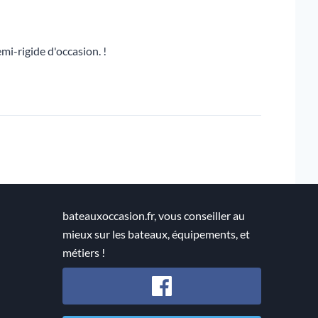
mi-rigide d'occasion. !
bateauxoccasion.fr, vous conseiller au
mieux sur les bateaux, équipements, et
métiers !