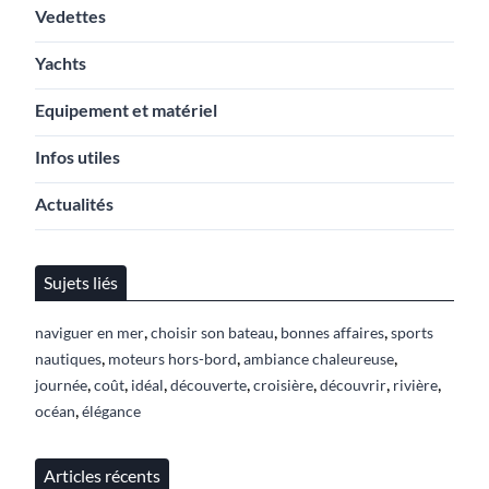
Vedettes
Yachts
Equipement et matériel
Infos utiles
Actualités
Sujets liés
,
,
,
naviguer en mer
choisir son bateau
bonnes affaires
sports
,
,
,
nautiques
moteurs hors-bord
ambiance chaleureuse
,
,
,
,
,
,
,
journée
coût
idéal
découverte
croisière
découvrir
rivière
,
océan
élégance
Articles récents