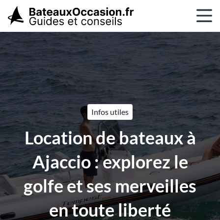
Infos utiles
Bat
n de bateaux à
Quel p
 : explorez le
moteur c
 ses merveilles
pêche e
ute liberté
fa