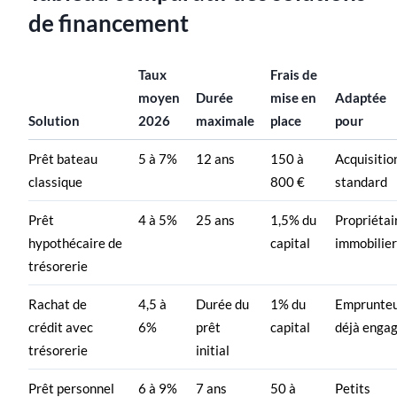
de financement
Taux
Frais de
moyen
Durée
mise en
Adaptée
Solution
2026
maximale
place
pour
Prêt bateau
5 à 7%
12 ans
150 à
Acquisitio
classique
800 €
standard
Prêt
4 à 5%
25 ans
1,5% du
Propriétai
hypothécaire de
capital
immobilier
trésorerie
Rachat de
4,5 à
Durée du
1% du
Emprunte
crédit avec
6%
prêt
capital
déjà enga
trésorerie
initial
Prêt personnel
6 à 9%
7 ans
50 à
Petits