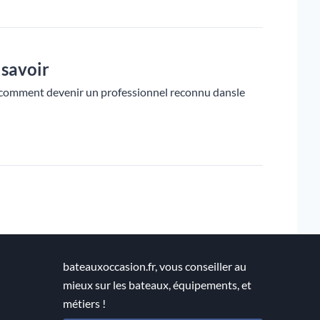
 savoir
nez comment devenir un professionnel reconnu dansle
bateauxoccasion.fr, vous conseiller au
mieux sur les bateaux, équipements, et
métiers !